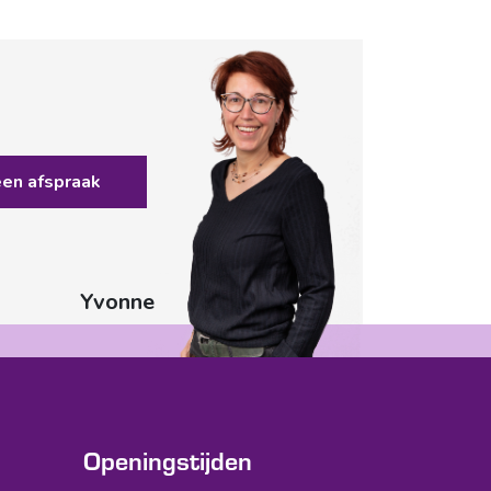
een afspraak
Yvonne
Openingstijden