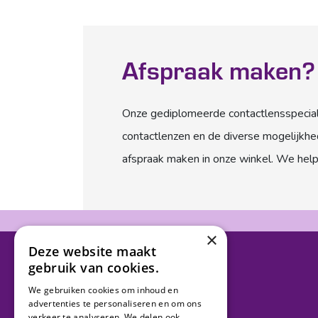
Afspraak maken?
Onze gediplomeerde contactlensspeciali
contactlenzen en de diverse mogelijkhed
afspraak maken in onze winkel. We help
×
Deze website maakt
gebruik van cookies.
We gebruiken cookies om inhoud en
Van Essen Optiek
advertenties te personaliseren en om ons
verkeer te analyseren. We delen ook