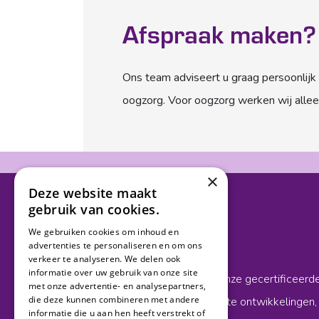
Afspraak maken?
Ons team adviseert u graag persoonlijk 
oogzorg. Voor oogzorg werken wij allee
×
Deze website maakt
gebruik van cookies.
We gebruiken cookies om inhoud en
Van Essen Optiek
advertenties te personaliseren en om ons
verkeer te analyseren. We delen ook
informatie over uw gebruik van onze site
Bij Van Essen Optiek staan onze gecertificeerde 
met onze advertentie- en analysepartners,
die deze kunnen combineren met andere
de hoogte zijn van de nieuwste ontwikkelingen, 
informatie die u aan hen heeft verstrekt of