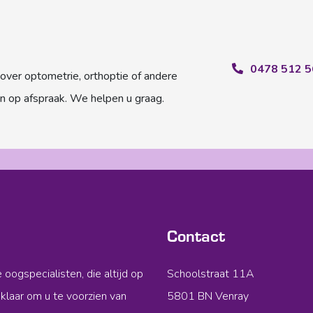
0478 512 5
over optometrie, orthoptie of andere
n op afspraak. We helpen u graag.
Contact
oogspecialisten, die altijd op
Schoolstraat 11A
klaar om u te voorzien van
5801 BN Venray