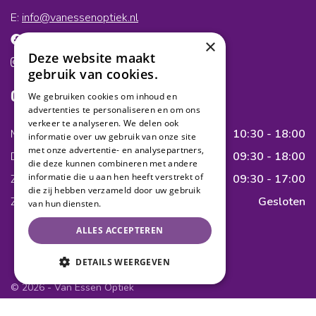
E:
info@vanessenoptiek.nl
Volg ons op Facebook
×
Deze website maakt
Volg ons op Instagram
gebruik van cookies.
Openingstijden
We gebruiken cookies om inhoud en
advertenties te personaliseren en om ons
verkeer te analyseren. We delen ook
Maandag
10:30 - 18:00
informatie over uw gebruik van onze site
met onze advertentie- en analysepartners,
Dinsdag t/m vrijdag
09:30 - 18:00
die deze kunnen combineren met andere
informatie die u aan hen heeft verstrekt of
Zaterdag
09:30 - 17:00
die zij hebben verzameld door uw gebruik
Zondag
Gesloten
van hun diensten.
ALLES ACCEPTEREN
DETAILS WEERGEVEN
© 2026 - Van Essen Optiek
Algemene voorwaarden
Privacy Policy
Sitemap