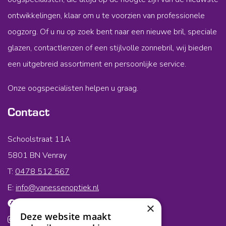
ontwikkelingen, klaar om u te voorzien van professionele
oogzorg. Of u nu op zoek bent naar een nieuwe bril, speciale
glazen, contactlenzen of een stijlvolle zonnebril, wij bieden
een uitgebreid assortiment en persoonlijke service.
Onze oogspecialisten helpen u graag.
Contact
Schoolstraat 11A
5801 BN Venray
T:
0478 512 567
E:
info@vanessenoptiek.nl
Volg ons op Facebook
×
Deze website maakt
Volg ons op Instagram